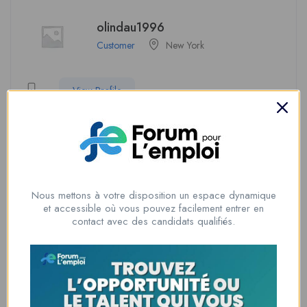
olindau1996
Customer
New York
View Profile
Soyez le premier à donner votre avis sur
“gitanaxpanchox”
Nous mettons à votre disposition un espace dynamique
Vous devez être
connecté
pour poster un avis.
et accessible où vous pouvez facilement entrer en
contact avec des candidats qualifiés.
Informations du candidat
Temps d'expérience
1 an