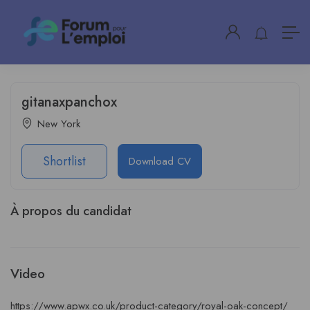
gitanaxpanchox
New York
Shortlist
Download CV
À propos du candidat
Video
https://www.apwx.co.uk/product-category/royal-oak-concept/