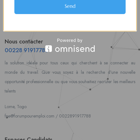
Send
Nous contacter
00228 91917788
la solution idéale pour tous ceux qui cherchent à se connecter au
monde du travail. Que vous soyez à la recherche d’une nouvelle
opportunité professionnelle ou que vous souhaitiez recruter les meilleurs
talents
Lome, Togo
fpe@forumpouremploi.com / 0022891917788
Espaces Candidats