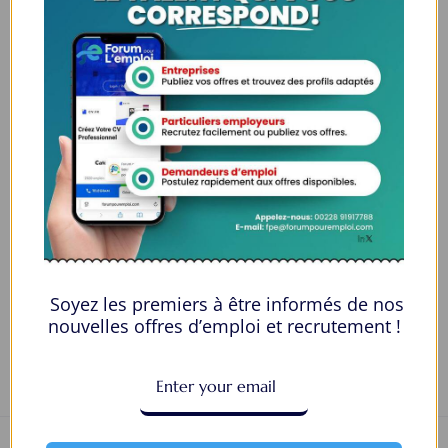
Genre
Female
Âge
25-30
Qualification
Diplôme d'associé
Langues
Japonais
E-mail
gitanaxpanchox@gmail.com
Numéro de téléphone
2446114167
Private Message
Soyez les premiers à être informés de nos
nouvelles offres d’emploi et recrutement !