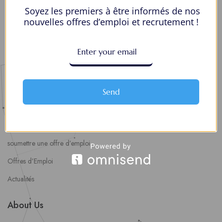
Soyez les premiers à être informés de nos
Mes Favoris
nouvelles offres d’emploi et recrutement !
Postuler en ligne : 5 erreurs courantes à éviter pour maximiser vos
chances
8 Décisions Importantes Pour Ne Pas Vivre Avec Des Regrets
Espace Employeurs
Send
Parcourirs les employeurs
Login employeurs
soumettre une offre d’emploi
Offres d’Emploi
Actualités
About Us