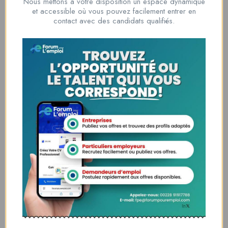
Nous mettons à votre disposition un espace dynamique
Nous contacter
et accessible où vous pouvez facilement entrer en
contact avec des candidats qualifiés.
00228 91917788
la solution idéale pour tous ceux qui cherchent à se connecter au
monde du travail. Que vous soyez à la recherche d’une nouvelle
opportunité professionnelle ou que vous souhaitiez recruter les meilleurs
talents
Lome, Togo
fpe@forumpouremploi.com / 0022891917788
Espaces Candidats
Parcourir les Candidats
Tableau de Bord
Alertes d’Emploi