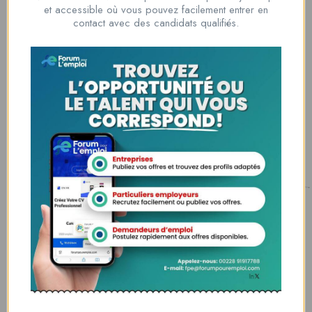
Nous contacter
et accessible où vous pouvez facilement entrer en
00228 91917788
contact avec des candidats qualifiés.
la solution idéale pour tous ceux qui cherchent à se connecter au
monde du travail. Que vous soyez à la recherche d’une nouvelle
opportunité professionnelle ou que vous souhaitiez recruter les meilleurs
talents
Lome, Togo
fpe@forumpouremploi.com / 0022891917788
Espaces Candidats
Parcourir les Candidats
Tableau de Bord
Alertes d’Emploi