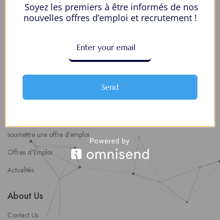
Soyez les premiers à être informés de nos
Mes Favoris
nouvelles offres d’emploi et recrutement !
Postuler en ligne : 5 erreurs courantes à éviter pour maximiser vos
chances
8 Décisions Importantes Pour Ne Pas Vivre Avec Des Regrets
Espace Employeurs
Send
Parcourirs les employeurs
Login employeurs
soumettre une offre d’emploi
Offres d’Emploi
Actualités
About Us
Contact Us