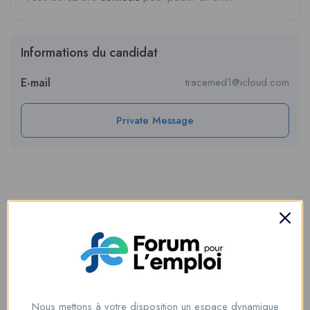
Informations du candidat
E-mail
tracemed1@icloud.com
Private Message
Nous mettons à votre disposition un espace dynamique