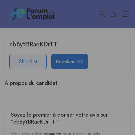
ebByYBRaeKDrTT
Shortlist
Download CV
À propos du candidat
Soyez le premier à donner votre avis sur
“ebByYBRaeKDrTT”
Vous devez être
connecté
pour poster un avis.