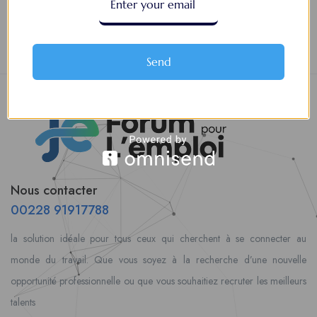
Leaflet
Send
Nous contacter
00228 91917788
la solution idéale pour tous ceux qui cherchent à se connecter au
monde du travail. Que vous soyez à la recherche d’une nouvelle
opportunité professionnelle ou que vous souhaitiez recruter les meilleurs
talents