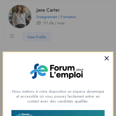
Jane Carter
Enseignement / Formation
111
cfa
/ mois
View Profile
Soyez le premier à donner votre avis sur “Zoe
Dylan”
Vous devez être
connecté
pour poster un avis.
Nous mettons à votre disposition un espace dynamique
et accessible où vous pouvez facilement entrer en
contact avec des candidats qualifiés.
Informations du candidat
Genre
Female