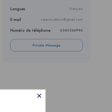
Langues
Français
E-mail
cajanmyahtom@gmail.com
Numéro de téléphone
6340346996
Private Message