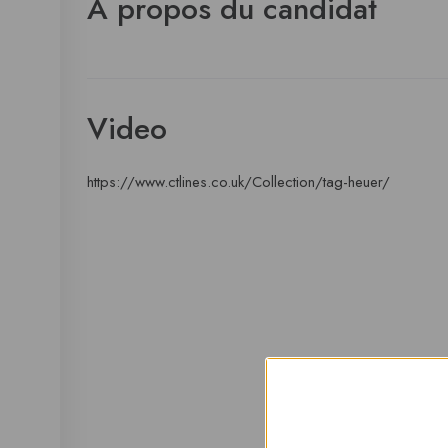
À propos du candidat
Video
https://www.ctlines.co.uk/Collection/tag-heuer/