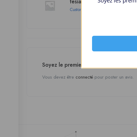
Soyez les premi
tesiatlairdt
Customer
Miami
Soyez le premier à donner votre avis 
Vous devez être
connecté
pour poster un avis.