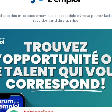
disposition un espace dynamique et accessible où vous pouvez facile
avec des candidats qualifiés.
View Profile
10.000
cfa
/ mois