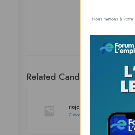
Nous mettons à votre 
Related Candidates
riojohnson75760
Customer
Los Angeles