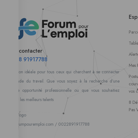
Esp
Parco
Tabl
Nous contacter
Alert
00228 91917788
Mes 
la solution idéale pour tous ceux qui cherchent à se connecter
Postu
au monde du travail. Que vous soyez à la recherche d’une
coura
nouvelle opportunité professionnelle ou que vous souhaitiez
vos 
recruter les meilleurs talents
8 Dé
Pas 
Lome, Togo
fpe@forumpouremploi.com / 0022891917788