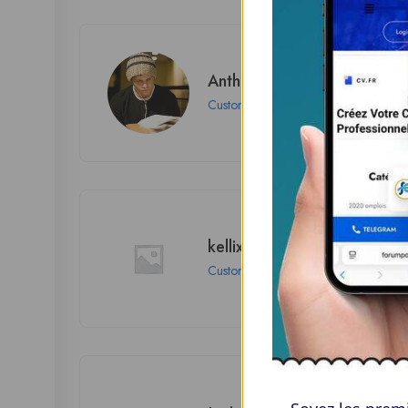
Anthony Anson
Customer
kellix2009
Customer
London