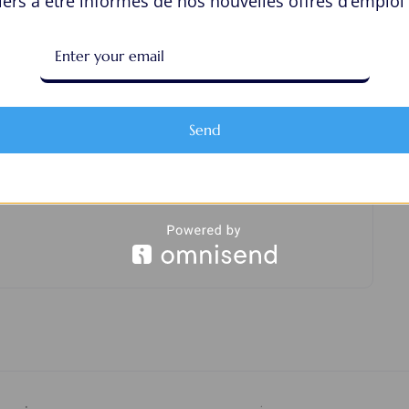
ers à être informés de nos nouvelles offres d’emploi 
View Profile
Send
sur “cajanmyahtom”