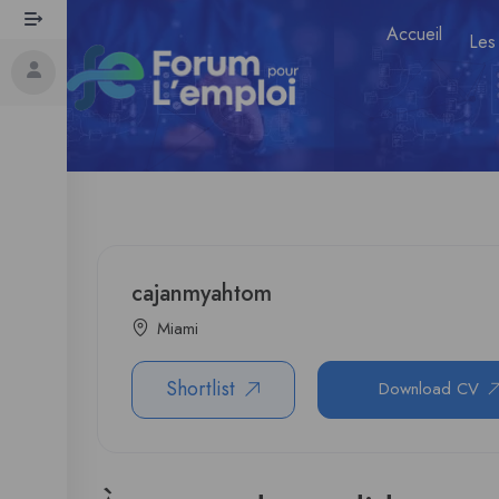
Accueil
Les
cajanmyahtom
Miami
Shortlist
Download CV