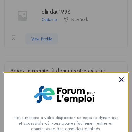
olindau1996
Customer
New York
View Profile
Soyez le premier à donner votre avis sur
“butterflym2009”
Vous devez être
connecté
pour poster un avis.
Informations du candidat
Nous mettons à votre disposition un espace dynamique
et accessible où vous pouvez facilement entrer en
Genre
Female
contact avec des candidats qualifiés.