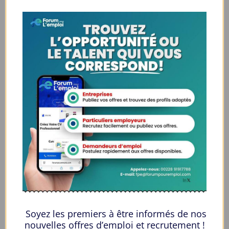
Âge
30-35
Qualification
Diplôme d'associé
Langues
Anglais
E-mail
butterflym2009@gmail.com
Numéro de téléphone
5909551548
Private Message
Emplacement candidat
+
Soyez les premiers à être informés de nos
−
nouvelles offres d’emploi et recrutement !