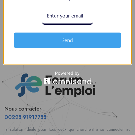
Leaflet
Send
Nous contacter
00228 91917788
la solution idéale pour tous ceux qui cherchent à se connecter au