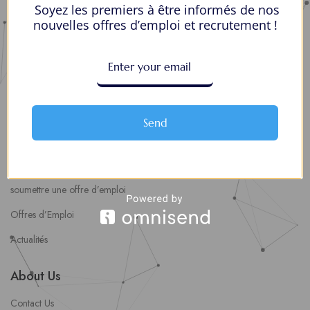
Soyez les premiers à être informés de nos
Mes Favoris
nouvelles offres d’emploi et recrutement !
Postuler en ligne : 5 erreurs courantes à éviter pour maximiser vos
chances
8 Décisions Importantes Pour Ne Pas Vivre Avec Des Regrets
Espace Employeurs
Send
Parcourirs les employeurs
Login employeurs
soumettre une offre d’emploi
Offres d’Emploi
Actualités
About Us
Contact Us