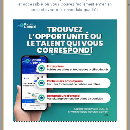
Nous contacter
et accessible où vous pouvez facilement entrer en
00228 91917788
contact avec des candidats qualifiés.
la solution idéale pour tous ceux qui cherchent à se connecter au
monde du travail. Que vous soyez à la recherche d’une nouvelle
opportunité professionnelle ou que vous souhaitiez recruter les meilleurs
talents
Lome, Togo
fpe@forumpouremploi.com / 0022891917788
Espaces Candidats
Parcourir les Candidats
Tableau de Bord
Alertes d’Emploi