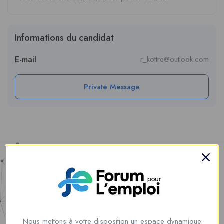
Informations du candidat
E-mail
r_kottre@outlook.com
Private Message
Nous mettons à votre disposition un espace dynamique