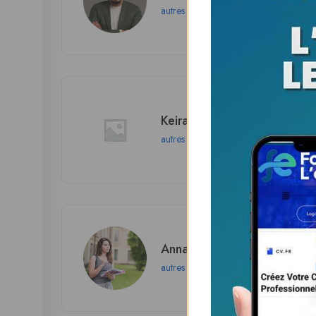
autres
Keira Stevenson
autres
Anna Smith
autres