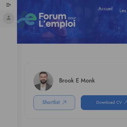
Accueil
Les
Brook E Monk
Shortlist
Download CV