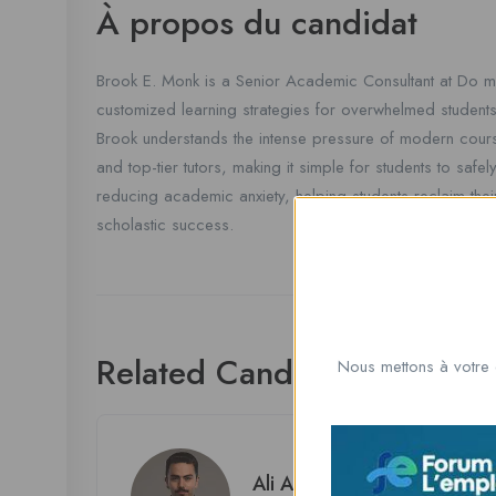
À propos du candidat
Brook E. Monk is a Senior Academic Consultant at Do 
customized learning strategies for overwhelmed students
Brook understands the intense pressure of modern cours
and top-tier tutors, making it simple for students to safe
reducing academic anxiety, helping students reclaim thei
scholastic success.
Related Candidates
Nous mettons à votre 
Ali Afghahi