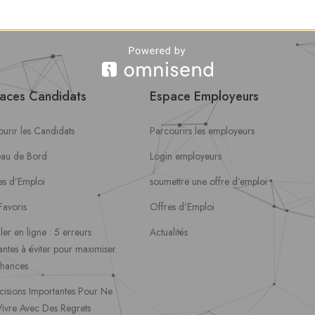
aces Candidats
Espace Employeurs
urir les Candidats
Parcourirs les employeurs
eau de Bord
Login employeurs
es d’Emploi
soumettre une offre d’emploi
Favoris
Offres d’Emploi
ler en ligne : 5 erreurs
Actualités
ntes à éviter pour maximiser
chances
cisions Importantes Pour Ne
Vivre Avec Des Regrets