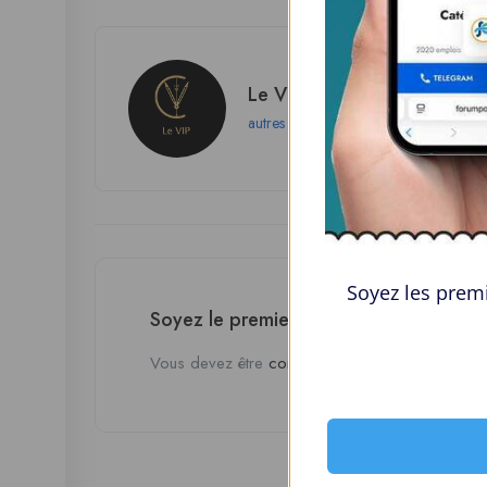
Le VIP Concierge
autres
Soyez les premi
Soyez le premier à donner votre avis 
Vous devez être
connecté
pour poster un avis.