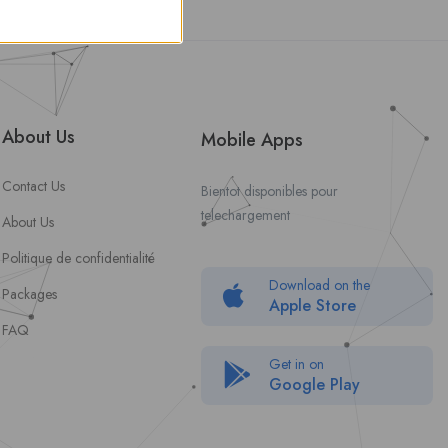
About Us
Mobile Apps
Contact Us
Bientot disponibles pour
telechargement
About Us
Politique de confidentialité
Download on the
Packages
Apple Store
FAQ
Get in on
Google Play