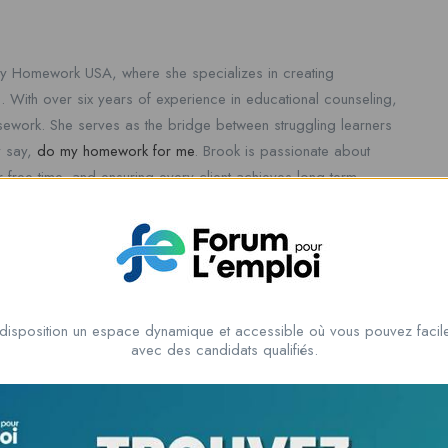
my Homework USA, where she specializes in creating
. With over six years of experience in educational counseling,
ework. She serves as the bridge between struggling learners
ly say,
do my homework for me
. Brook is passionate about
r free time, and ensuring every client achieves long-term
disposition un espace dynamique et accessible où vous pouvez facile
avec des candidats qualifiés.