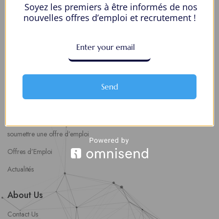
Soyez les premiers à être informés de nos
Mes Favoris
nouvelles offres d’emploi et recrutement !
Postuler en ligne : 5 erreurs courantes à éviter pour maximiser vos
chances
8 Décisions Importantes Pour Ne Pas Vivre Avec Des Regrets
Espace Employeurs
Send
Parcourirs les employeurs
Login employeurs
soumettre une offre d’emploi
Offres d’Emploi
Actualités
About Us
Contact Us