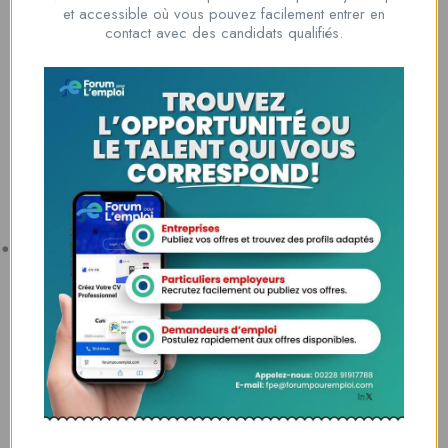
Nous contacter
et accessible où vous pouvez facilement entrer en
00228 91917788
contact avec des candidats qualifiés.
la solution idéale pour tous ceux qui cherchent à se connecter au
monde du travail. Que vous soyez à la recherche d’une nouvelle
opportunité professionnelle ou que vous souhaitiez recruter les meilleurs
talents
Lome, Togo
fpe@forumpouremploi.com / 0022891917788
Espaces Candidats
Parcourir les Candidats
Tableau de Bord
Alertes d’Emploi