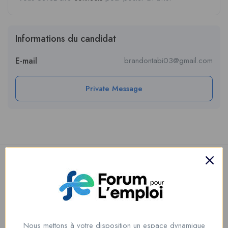
Informations du candidat
E-mail
brandontabi03@gmail.com
Private Message
Nous mettons à votre disposition un espace dynamique