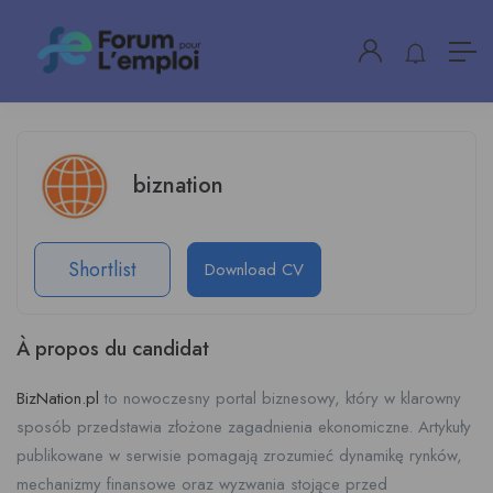
biznation
Shortlist
Download CV
À propos du candidat
BizNation.pl
to nowoczesny portal biznesowy, który w klarowny
sposób przedstawia złożone zagadnienia ekonomiczne. Artykuły
publikowane w serwisie pomagają zrozumieć dynamikę rynków,
mechanizmy finansowe oraz wyzwania stojące przed