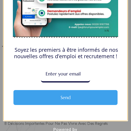
talents
Lome, Togo
fpe@forumpouremploi.com / 0022891917788
Soyez les premiers à être informés de nos
Espaces Candidats
nouvelles offres d’emploi et recrutement !
Parcourir les Candidats
Tableau de Bord
Alertes d’Emploi
Mes Favoris
Send
Postuler en ligne : 5 erreurs courantes à éviter pour maximiser vos
chances
8 Décisions Importantes Pour Ne Pas Vivre Avec Des Regrets