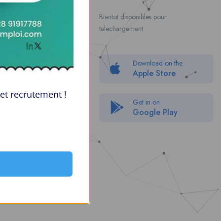
Contact Us
Bientot disponibles pour
telechargement
About Us
Politique de confidentialité
Download on the
Packages
Apple Store
FAQ
et recrutement !
Get in on
Google Play