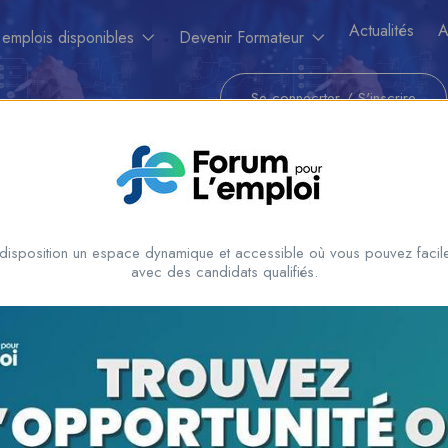
Actualités
A
 emplois disponibles
Devenir Formateur
Se connecrter
/
S'inscrire
disposition un espace dynamique et accessible où vous pouvez facile
avec des candidats qualifiés.