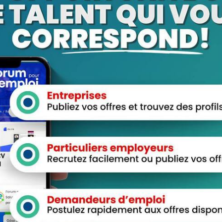
ur “aligregoire01”
aces Candidats
Espace Employeurs