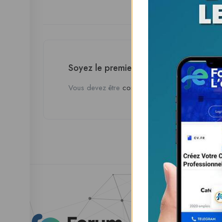
Soyez le premier à donner votre avis s
Vous devez être
connecté
pour poster un avis.
Esp