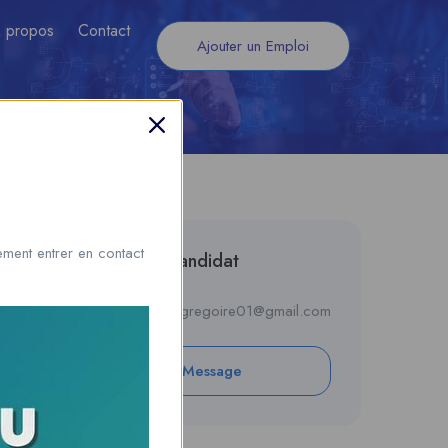
 propos
Contact
Ajouter un Emploi
ment entrer en contact
Informations du candidat
E-mail
aligregoire01@gmail.com
Private Message