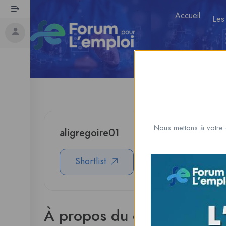
Accueil
Les
Nous mettons à votre 
aligregoire01
Shortlist
Download CV
À propos du candidat