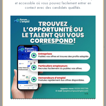
et accessible où vous pouvez facilement entrer en
00228 91917788
contact avec des candidats qualifiés.
la solution idéale pour tous ceux qui cherchent à se connecter au
monde du travail. Que vous soyez à la recherche d’une nouvelle
opportunité professionnelle ou que vous souhaitiez recruter les meilleurs
talents
Lome, Togo
fpe@forumpouremploi.com / 0022891917788
Espaces Candidats
Parcourir les Candidats
Tableau de Bord
Alertes d’Emploi