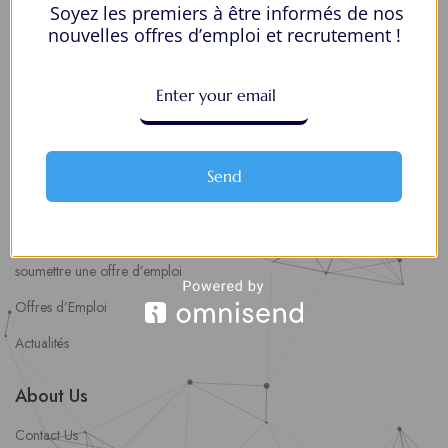
Soyez les premiers à être informés de nos
Mes Favoris
nouvelles offres d’emploi et recrutement !
Postuler en ligne : 5 erreurs courantes à éviter pour maximiser vos
chances
8 Décisions Importantes Pour Ne Pas Vivre Avec Des Regrets
Espace Employeurs
Send
Parcourirs les employeurs
Login employeurs
soumettre une offre d’emploi
Offres d’Emploi
Actualités
About Us
Contact Us