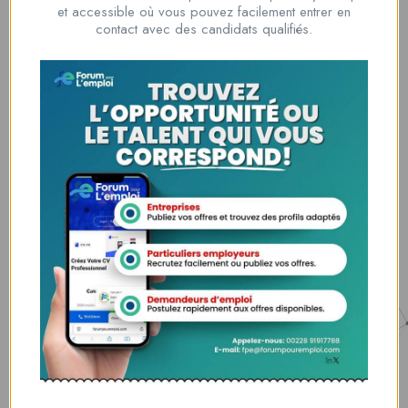
et accessible où vous pouvez facilement entrer en
00228 91917788
contact avec des candidats qualifiés.
la solution idéale pour tous ceux qui cherchent à se connecter au
monde du travail. Que vous soyez à la recherche d’une nouvelle
opportunité professionnelle ou que vous souhaitiez recruter les meilleurs
talents
Lome, Togo
fpe@forumpouremploi.com / 0022891917788
Espaces Candidats
Parcourir les Candidats
Tableau de Bord
Alertes d’Emploi