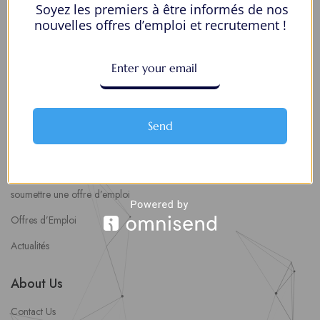
Soyez les premiers à être informés de nos
Mes Favoris
nouvelles offres d’emploi et recrutement !
Postuler en ligne : 5 erreurs courantes à éviter pour maximiser vos
chances
8 Décisions Importantes Pour Ne Pas Vivre Avec Des Regrets
Espace Employeurs
Send
Parcourirs les employeurs
Login employeurs
soumettre une offre d’emploi
Offres d’Emploi
Actualités
About Us
Contact Us