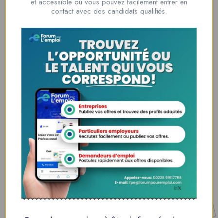
et accessible où vous pouvez facilement entrer en
00228 91917788
contact avec des candidats qualifiés.
la solution idéale pour tous ceux qui cherchent à se connecter au
monde du travail. Que vous soyez à la recherche d’une nouvelle
opportunité professionnelle ou que vous souhaitiez recruter les meilleurs
talents
Lome, Togo
fpe@forumpouremploi.com / 0022891917788
Espaces Candidats
Parcourir les Candidats
Tableau de Bord
Alertes d’Emploi
Mes Favoris