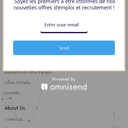
Soyez les premiers à être informés de nos
nouvelles offres d’emploi et recrutement !
Postuler en ligne : 5 erreurs courantes à éviter pour maximiser vos
chances
8 Décisions Importantes Pour Ne Pas Vivre Avec Des Regrets
Espace Employeurs
Send
Parcourirs les employeurs
Login employeurs
soumettre une offre d’emploi
Offres d’Emploi
Actualités
About Us
Contact Us