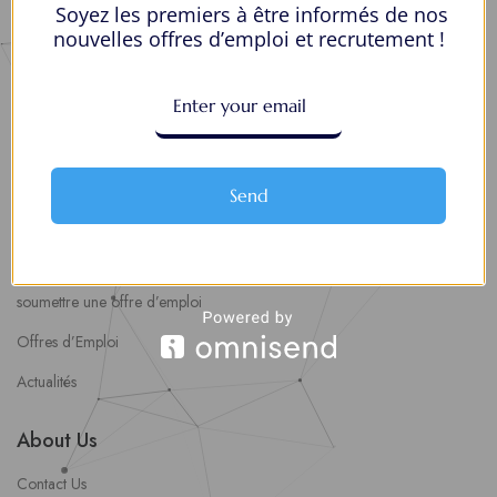
Soyez les premiers à être informés de nos
Mes Favoris
nouvelles offres d’emploi et recrutement !
Postuler en ligne : 5 erreurs courantes à éviter pour maximiser vos
chances
8 Décisions Importantes Pour Ne Pas Vivre Avec Des Regrets
Espace Employeurs
Send
Parcourirs les employeurs
Login employeurs
soumettre une offre d’emploi
Offres d’Emploi
Actualités
About Us
Contact Us