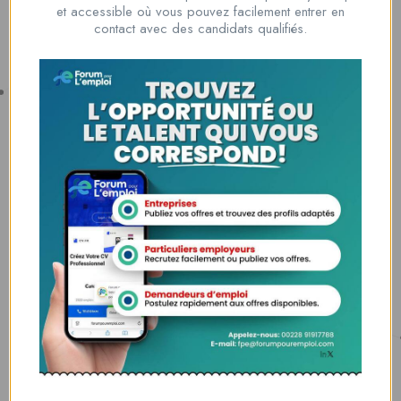
et accessible où vous pouvez facilement entrer en
00228 91917788
contact avec des candidats qualifiés.
la solution idéale pour tous ceux qui cherchent à se connecter au
monde du travail. Que vous soyez à la recherche d’une nouvelle
opportunité professionnelle ou que vous souhaitiez recruter les meilleurs
talents
Lome, Togo
fpe@forumpouremploi.com / 0022891917788
Espaces Candidats
Parcourir les Candidats
Tableau de Bord
Alertes d’Emploi