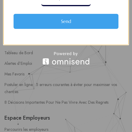
fpe@forumpouremploi.com / 0022891917788
Send
Espaces Candidats
Parcourir les Candidats
Tableau de Bord
Alertes d’Emploi
Mes Favoris
Postuler en ligne : 5 erreurs courantes à éviter pour maximiser vos
chances
8 Décisions Importantes Pour Ne Pas Vivre Avec Des Regrets
Espace Employeurs
Parcourirs les employeurs