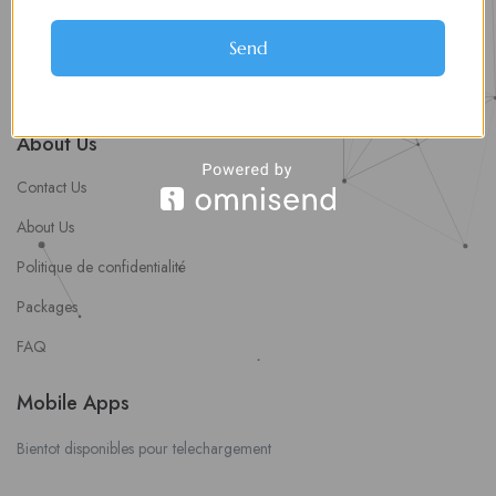
soumettre une offre d’emploi
Offres d’Emploi
Send
Actualités
About Us
Contact Us
About Us
Politique de confidentialité
Packages
FAQ
Mobile Apps
Bientot disponibles pour telechargement