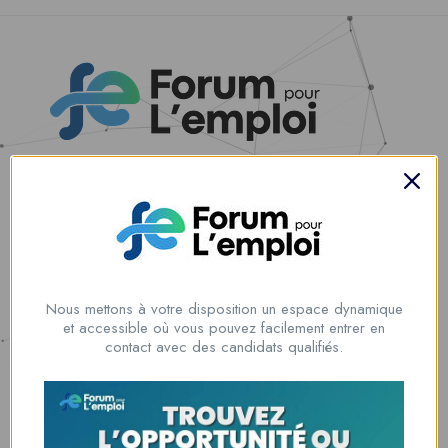
Nous contacter
00228 91917788
la solution idéale pour tous ceux qui cherchent à se connecter au
monde du travail. Que vous soyez à la recherche d’une nouvelle
Nous mettons à votre disposition un espace dynamique
opportunité professionnelle ou que vous souhaitiez recruter les meilleurs
et accessible où vous pouvez facilement entrer en
talents
contact avec des candidats qualifiés.
Lome, Togo
fpe@forumpouremploi.com / 0022891917788