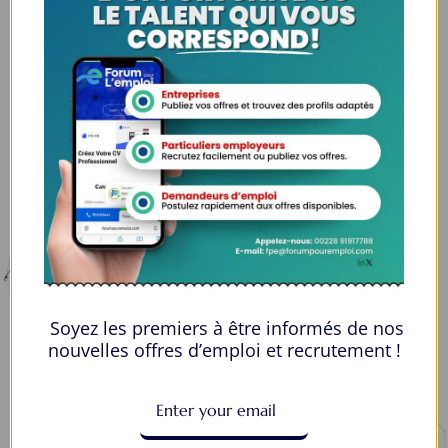
Espaces Candidats
Parcourir les Candidats
Tableau de Bord
Alertes d’Emploi
Mes Favoris
Postuler en ligne : 5 erreurs courantes à éviter pour maximiser vos
chances
8 Décisions Importantes Pour Ne Pas Vivre Avec Des Regrets
Soyez les premiers à être informés de nos
Espace Employeurs
nouvelles offres d’emploi et recrutement !
Parcourirs les employeurs
Login employeurs