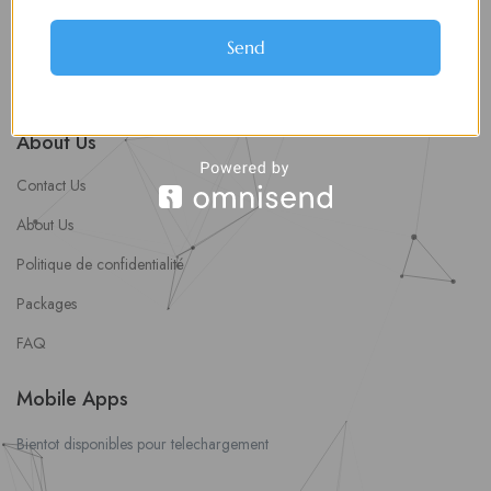
soumettre une offre d’emploi
Offres d’Emploi
Send
Actualités
About Us
Contact Us
About Us
Politique de confidentialité
Packages
FAQ
Mobile Apps
Bientot disponibles pour telechargement