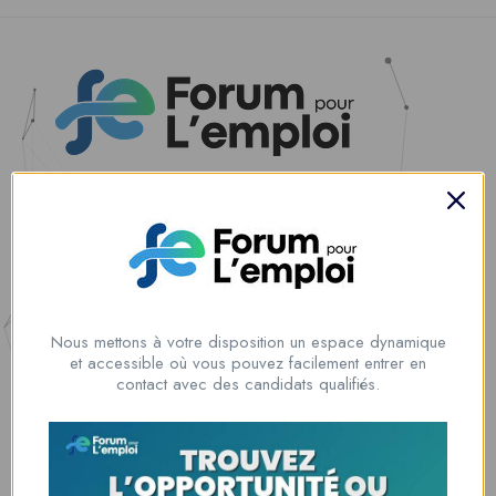
Nous contacter
00228 91917788
la solution idéale pour tous ceux qui cherchent à se connecter au
monde du travail. Que vous soyez à la recherche d’une nouvelle
Nous mettons à votre disposition un espace dynamique
opportunité professionnelle ou que vous souhaitiez recruter les meilleurs
et accessible où vous pouvez facilement entrer en
talents
contact avec des candidats qualifiés.
Lome, Togo
fpe@forumpouremploi.com / 0022891917788