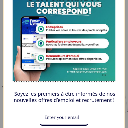
Espaces Candidats
Parcourir les Candidats
Tableau de Bord
Alertes d’Emploi
Mes Favoris
Postuler en ligne : 5 erreurs courantes à éviter pour maximiser vos
chances
8 Décisions Importantes Pour Ne Pas Vivre Avec Des Regrets
Soyez les premiers à être informés de nos
Espace Employeurs
nouvelles offres d’emploi et recrutement !
Parcourirs les employeurs
Login employeurs