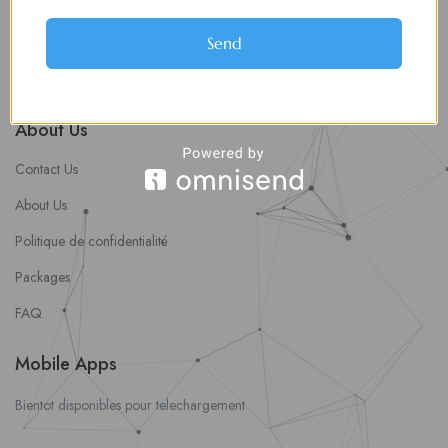
soumettre une offre d’emploi
Offres d’Emploi
Send
Actualités
About Us
Contact Us
About Us
Politique de confidentialité
Packages
FAQ
Mobile Apps
Bientot disponibles pour telechargement