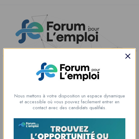
Nous contacter
00228 91917788
la solution idéale pour tous ceux qui cherchent à se connecter au
monde du travail. Que vous soyez à la recherche d’une nouvelle
Nous mettons à votre disposition un espace dynamique
opportunité professionnelle ou que vous souhaitiez recruter les meilleurs
et accessible où vous pouvez facilement entrer en
talents
contact avec des candidats qualifiés.
Lome, Togo
fpe@forumpouremploi.com / 0022891917788