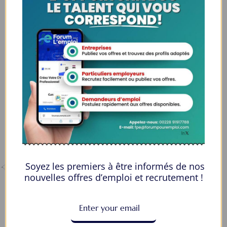
Espaces Candidats
Parcourir les Candidats
Tableau de Bord
Alertes d’Emploi
Mes Favoris
Postuler en ligne : 5 erreurs courantes à éviter pour maximiser vos
chances
8 Décisions Importantes Pour Ne Pas Vivre Avec Des Regrets
Soyez les premiers à être informés de nos
Espace Employeurs
nouvelles offres d’emploi et recrutement !
Parcourirs les employeurs
Login employeurs