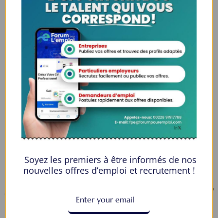
Espaces Candidats
Parcourir les Candidats
Tableau de Bord
Alertes d’Emploi
Mes Favoris
Postuler en ligne : 5 erreurs courantes à éviter pour maximiser vos
chances
8 Décisions Importantes Pour Ne Pas Vivre Avec Des Regrets
Soyez les premiers à être informés de nos
Espace Employeurs
nouvelles offres d’emploi et recrutement !
Parcourirs les employeurs
Login employeurs