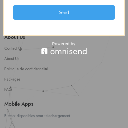
soumettre une offre d’emploi
Offres d’Emploi
Send
Actualités
About Us
Contact Us
About Us
Politique de confidentialité
Packages
FAQ
Mobile Apps
Bientot disponibles pour telechargement