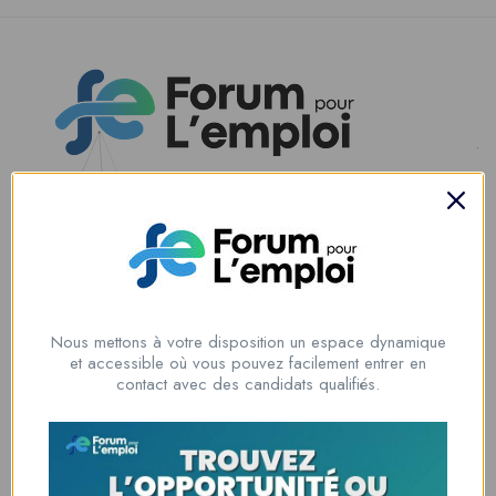
Nous contacter
00228 91917788
la solution idéale pour tous ceux qui cherchent à se connecter au
monde du travail. Que vous soyez à la recherche d’une nouvelle
Nous mettons à votre disposition un espace dynamique
opportunité professionnelle ou que vous souhaitiez recruter les meilleurs
et accessible où vous pouvez facilement entrer en
talents
contact avec des candidats qualifiés.
Lome, Togo
fpe@forumpouremploi.com / 0022891917788