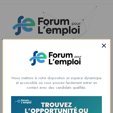
Nous contacter
00228 91917788
la solution idéale pour tous ceux qui cherchent à se connecter au
monde du travail. Que vous soyez à la recherche d’une nouvelle
Nous mettons à votre disposition un espace dynamique
opportunité professionnelle ou que vous souhaitiez recruter les meilleurs
et accessible où vous pouvez facilement entrer en
talents
contact avec des candidats qualifiés.
Lome, Togo
fpe@forumpouremploi.com / 0022891917788