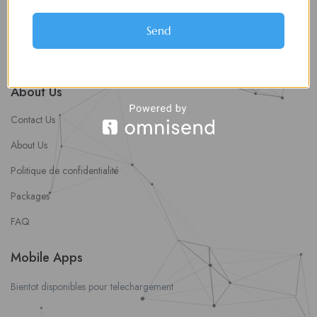
soumettre une offre d’emploi
Offres d’Emploi
Send
Actualités
About Us
Contact Us
About Us
Politique de confidentialité
Packages
FAQ
Mobile Apps
Bientot disponibles pour telechargement