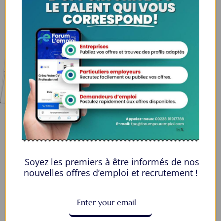
Espaces Candidats
Parcourir les Candidats
Tableau de Bord
Alertes d’Emploi
Mes Favoris
Postuler en ligne : 5 erreurs courantes à éviter pour maximiser vos
chances
8 Décisions Importantes Pour Ne Pas Vivre Avec Des Regrets
Soyez les premiers à être informés de nos
Espace Employeurs
nouvelles offres d’emploi et recrutement !
Parcourirs les employeurs
Login employeurs