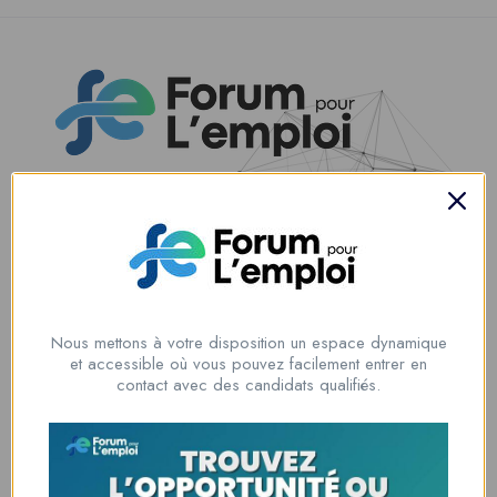
Nous contacter
00228 91917788
la solution idéale pour tous ceux qui cherchent à se connecter au
monde du travail. Que vous soyez à la recherche d’une nouvelle
Nous mettons à votre disposition un espace dynamique
opportunité professionnelle ou que vous souhaitiez recruter les meilleurs
et accessible où vous pouvez facilement entrer en
talents
contact avec des candidats qualifiés.
Lome, Togo
fpe@forumpouremploi.com / 0022891917788