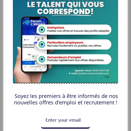
Espaces Candidats
Parcourir les Candidats
Tableau de Bord
Alertes d’Emploi
Mes Favoris
Postuler en ligne : 5 erreurs courantes à éviter pour maximiser vos
chances
8 Décisions Importantes Pour Ne Pas Vivre Avec Des Regrets
Soyez les premiers à être informés de nos
Espace Employeurs
nouvelles offres d’emploi et recrutement !
Parcourirs les employeurs
Login employeurs