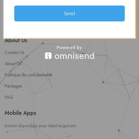
soumettre une offre d’emploi
Offres d’Emploi
Send
Actualités
About Us
Contact Us
About Us
Politique de confidentialité
Packages
FAQ
Mobile Apps
Bientot disponibles pour telechargement