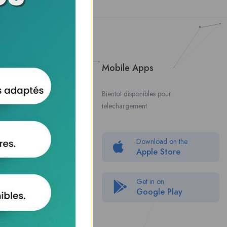
About Us
Mobile Apps
Contact Us
Bientot disponibles pour
telechargement
About Us
Politique de confidentialité
Download on the
Packages
Apple Store
FAQ
Get in on
Google Play