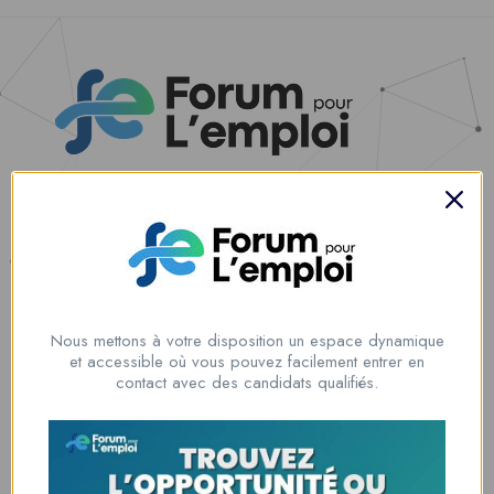
Nous contacter
00228 91917788
la solution idéale pour tous ceux qui cherchent à se connecter au
monde du travail. Que vous soyez à la recherche d’une nouvelle
Nous mettons à votre disposition un espace dynamique
opportunité professionnelle ou que vous souhaitiez recruter les meilleurs
et accessible où vous pouvez facilement entrer en
talents
contact avec des candidats qualifiés.
Lome, Togo
fpe@forumpouremploi.com / 0022891917788