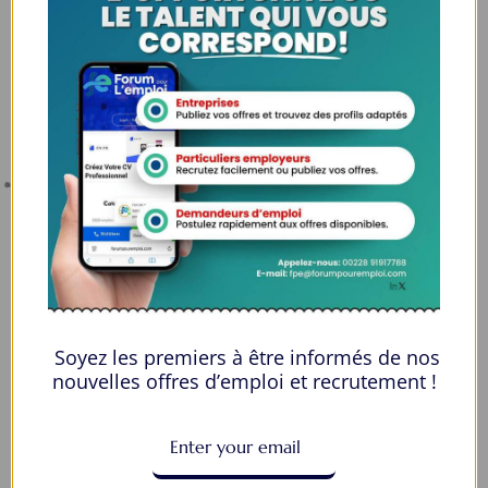
Espaces Candidats
Parcourir les Candidats
Tableau de Bord
Alertes d’Emploi
Mes Favoris
Postuler en ligne : 5 erreurs courantes à éviter pour maximiser vos
chances
8 Décisions Importantes Pour Ne Pas Vivre Avec Des Regrets
Soyez les premiers à être informés de nos
Espace Employeurs
nouvelles offres d’emploi et recrutement !
Parcourirs les employeurs
Login employeurs