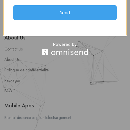
soumettre une offre d’emploi
Offres d’Emploi
Send
Actualités
About Us
Contact Us
About Us
Politique de confidentialité
Packages
FAQ
Mobile Apps
Bientot disponibles pour telechargement