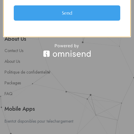
soumettre une offre d’emploi
Offres d’Emploi
Send
Actualités
About Us
Contact Us
About Us
Politique de confidentialité
Packages
FAQ
Mobile Apps
Bientot disponibles pour telechargement