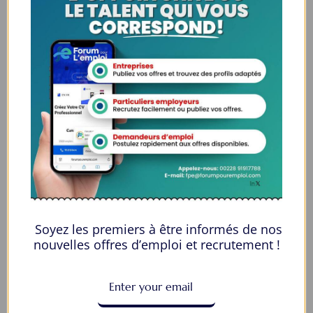
Espaces Candidats
Parcourir les Candidats
Tableau de Bord
Alertes d’Emploi
Mes Favoris
Postuler en ligne : 5 erreurs courantes à éviter pour maximiser vos
chances
8 Décisions Importantes Pour Ne Pas Vivre Avec Des Regrets
Soyez les premiers à être informés de nos
Espace Employeurs
nouvelles offres d’emploi et recrutement !
Parcourirs les employeurs
Login employeurs