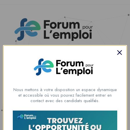
Nous contacter
00228 91917788
la solution idéale pour tous ceux qui cherchent à se connecter au
monde du travail. Que vous soyez à la recherche d’une nouvelle
Nous mettons à votre disposition un espace dynamique
opportunité professionnelle ou que vous souhaitiez recruter les meilleurs
et accessible où vous pouvez facilement entrer en
talents
contact avec des candidats qualifiés.
Lome, Togo
fpe@forumpouremploi.com / 0022891917788