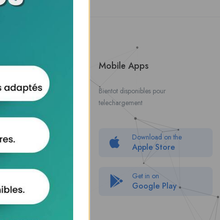
About Us
Mobile Apps
Contact Us
Bientot disponibles pour
telechargement
About Us
Politique de confidentialité
Download on the
Packages
Apple Store
FAQ
Get in on
Google Play