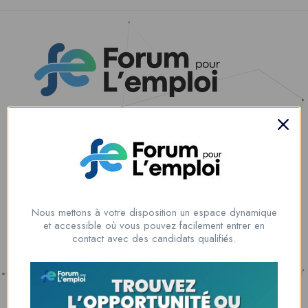
Nous contacter
00228 91917788
la solution idéale pour tous ceux qui cherchent à se connecter au
monde du travail. Que vous soyez à la recherche d’une nouvelle
Nous mettons à votre disposition un espace dynamique
opportunité professionnelle ou que vous souhaitiez recruter les meilleurs
et accessible où vous pouvez facilement entrer en
talents
contact avec des candidats qualifiés.
Lome, Togo
fpe@forumpouremploi.com / 0022891917788