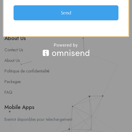
soumettre une offre d’emploi
Offres d’Emploi
Send
Actualités
About Us
Contact Us
About Us
Politique de confidentialité
Packages
FAQ
Mobile Apps
Bientot disponibles pour telechargement