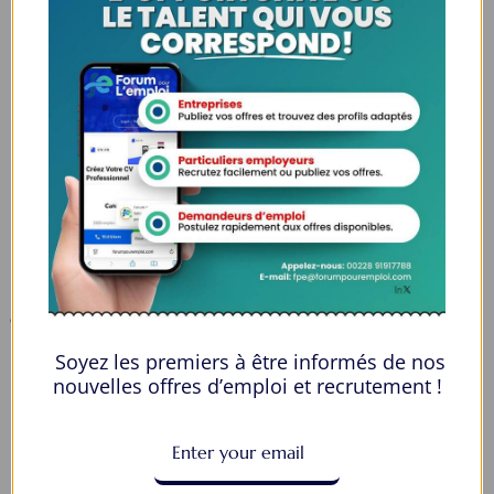
Espaces Candidats
Parcourir les Candidats
Tableau de Bord
Alertes d’Emploi
Mes Favoris
Postuler en ligne : 5 erreurs courantes à éviter pour maximiser vos
chances
8 Décisions Importantes Pour Ne Pas Vivre Avec Des Regrets
Soyez les premiers à être informés de nos
Espace Employeurs
nouvelles offres d’emploi et recrutement !
Parcourirs les employeurs
Login employeurs