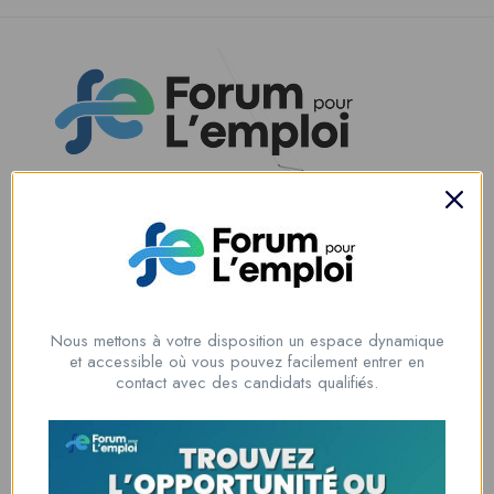
Nous contacter
00228 91917788
la solution idéale pour tous ceux qui cherchent à se connecter au
monde du travail. Que vous soyez à la recherche d’une nouvelle
Nous mettons à votre disposition un espace dynamique
opportunité professionnelle ou que vous souhaitiez recruter les meilleurs
et accessible où vous pouvez facilement entrer en
talents
contact avec des candidats qualifiés.
Lome, Togo
fpe@forumpouremploi.com / 0022891917788