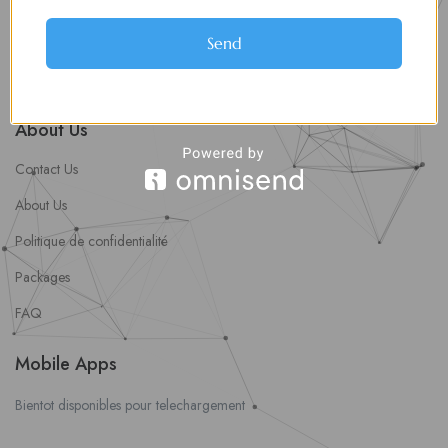
soumettre une offre d’emploi
Offres d’Emploi
Send
Actualités
About Us
Contact Us
About Us
Politique de confidentialité
Packages
FAQ
Mobile Apps
Bientot disponibles pour telechargement