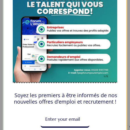
Espaces Candidats
Parcourir les Candidats
Tableau de Bord
Alertes d’Emploi
Mes Favoris
Postuler en ligne : 5 erreurs courantes à éviter pour maximiser vos
chances
8 Décisions Importantes Pour Ne Pas Vivre Avec Des Regrets
Soyez les premiers à être informés de nos
Espace Employeurs
nouvelles offres d’emploi et recrutement !
Parcourirs les employeurs
Login employeurs