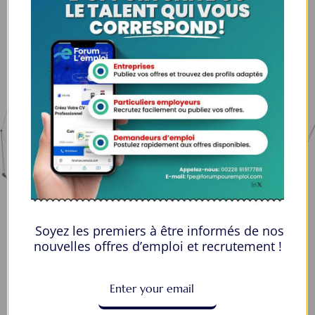
Espaces Candidats
Parcourir les Candidats
Tableau de Bord
Alertes d’Emploi
Mes Favoris
Postuler en ligne : 5 erreurs courantes à éviter pour maximiser vos
chances
8 Décisions Importantes Pour Ne Pas Vivre Avec Des Regrets
Soyez les premiers à être informés de nos
Espace Employeurs
nouvelles offres d’emploi et recrutement !
Parcourirs les employeurs
Login employeurs