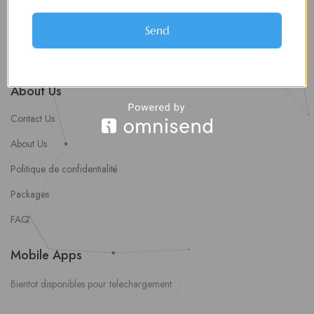
soumettre une offre d’emploi
Offres d’Emploi
Send
Actualités
About Us
Contact Us
About Us
Politique de confidentialité
Packages
FAQ
Mobile Apps
Bientot disponibles pour telechargement