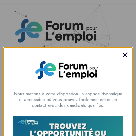
Nous contacter
00228 91917788
la solution idéale pour tous ceux qui cherchent à se connecter au
monde du travail. Que vous soyez à la recherche d’une nouvelle
Nous mettons à votre disposition un espace dynamique
opportunité professionnelle ou que vous souhaitiez recruter les meilleurs
et accessible où vous pouvez facilement entrer en
talents
contact avec des candidats qualifiés.
Lome, Togo
fpe@forumpouremploi.com / 0022891917788