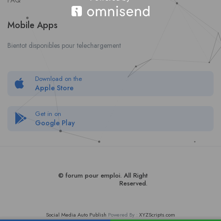
FAQ
Mobile Apps
Bientot disponibles pour telechargement
Download on the
Apple Store
Get in on
Google Play
© forum pour empl
oi
. All Right
Reserved.
Social Media Auto Publish
Powered By :
XYZScripts.com