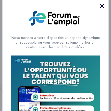
talents
Lome, Togo
fpe@forumpouremploi.com / 0022891917788
Nous mettons à votre disposition un espace dynamique
et accessible où vous pouvez facilement entrer en
Espaces Candidats
contact avec des candidats qualifiés.
Parcourir les Candidats
Tableau de Bord
Alertes d’Emploi
Mes Favoris
Postuler en ligne : 5 erreurs courantes à éviter pour maximiser vos
chances
8 Décisions Importantes Pour Ne Pas Vivre Avec Des Regrets