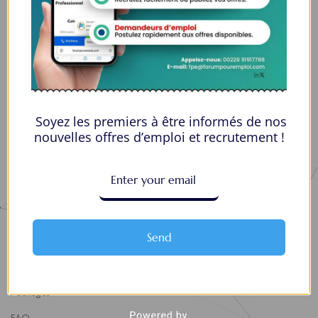
Espace Employeurs
Parcourirs les employeurs
Login employeurs
soumettre une offre d’emploi
Soyez les premiers à être informés de nos
Offres d’Emploi
nouvelles offres d’emploi et recrutement !
Actualités
About Us
Contact Us
Send
About Us
Politique de confidentialité
Packages