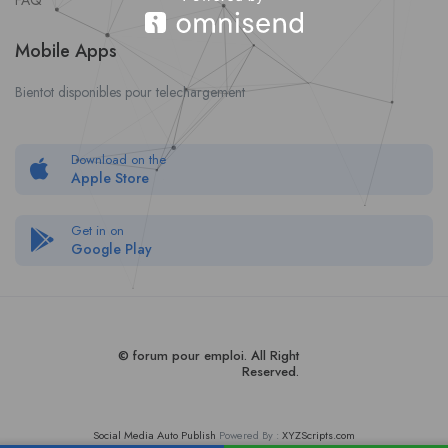
FAQ
Mobile Apps
Bientot disponibles pour telechargement
Download on the
Apple Store
Get in on
Google Play
© forum pour empl
oi
. All Right
Reserved.
Social Media Auto Publish
Powered By :
XYZScripts.com