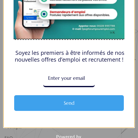
Espace Employeurs
Parcourirs les employeurs
Login employeurs
soumettre une offre d’emploi
Soyez les premiers à être informés de nos
Offres d’Emploi
nouvelles offres d’emploi et recrutement !
Actualités
About Us
Contact Us
Send
About Us
Politique de confidentialité
Packages