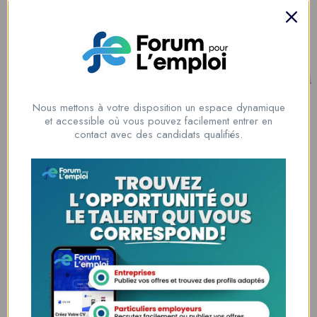
talents
Lome, Togo
fpe@forumpouremploi.com / 0022891917788
Nous mettons à votre disposition un espace dynamique
et accessible où vous pouvez facilement entrer en
Espaces Candidats
contact avec des candidats qualifiés.
Parcourir les Candidats
Tableau de Bord
Alertes d’Emploi
Mes Favoris
Postuler en ligne : 5 erreurs courantes à éviter pour maximiser vos
chances
8 Décisions Importantes Pour Ne Pas Vivre Avec Des Regrets