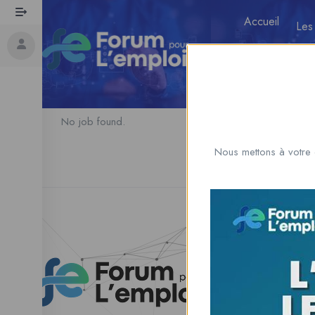
Accueil
Les
No job found.
Nous mettons à votre 
Esp
Parco