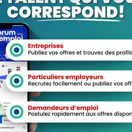
eau de Bord
Login employeurs
es d’Emploi
soumettre une offre d’emploi
Favoris
Offres d’Emploi
ler en ligne : 5 erreurs
Actualités
ntes à éviter pour maximiser
chances
cisions Importantes Pour Ne
Vivre Avec Des Regrets