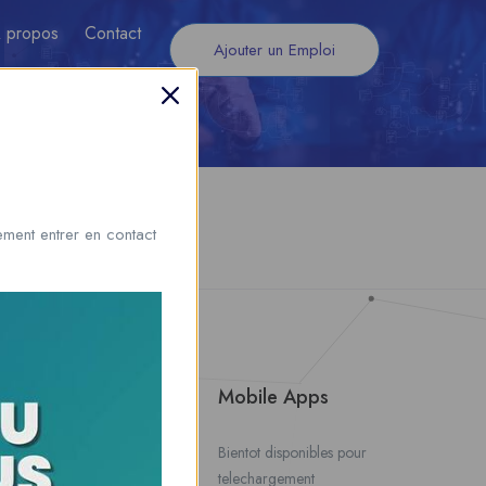
 propos
Contact
Ajouter un Emploi
ment entrer en contact
About Us
Mobile Apps
Contact Us
Bientot disponibles pour
telechargement