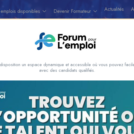
Actualités
A
 emplois disponibles
Devenir Formateur
Se connecrter
/
S'inscrire
disposition un espace dynamique et accessible où vous pouvez facile
avec des candidats qualifiés.
aces Candidats
Espace Employeurs
urir les Candidats
Parcourirs les employeurs