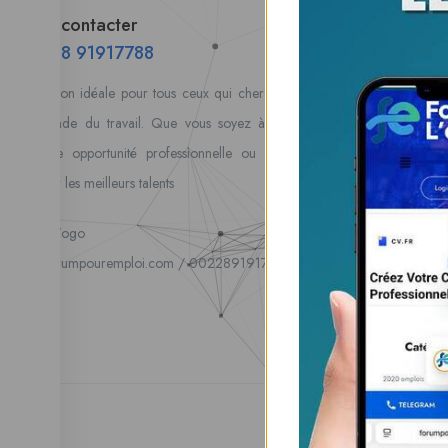
Tabl
Nous contacter
Alert
00228 91917788
Mes 
la solution idéale pour tous ceux qui cherchent à se connecter
Postu
au monde du travail. Que vous soyez à la recherche d’une
coura
nouvelle opportunité professionnelle ou que vous souhaitiez
vos 
recruter les meilleurs talents
8 Dé
Pas 
Lome, Togo
fpe@forumpouremploi.com / 0022891917788