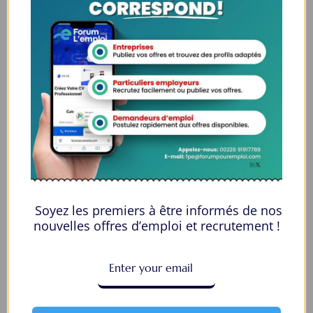
Togo
À temps plein
Concours Cleantech KCIC 2026 : bourse
d’innovation pour les étudiants universitaires
kenyans
Kenya
Soyez les premiers à être informés de nos
nouvelles offres d’emploi et recrutement !
À temps plein