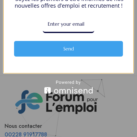
nouvelles offres d’emploi et recrutement !
un(e) Spécialiste Support IT Niveau 2
Informatique
Sénégal
À temps plein
Send
1
2
Nous contacter
00228 91917788