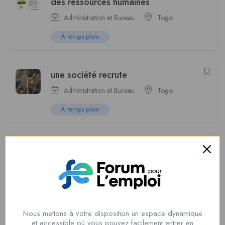
des ressources humaines
Administration et Bureau
Togo
À temps plein
une société recrute
Administration et Bureau
Togo
À temps plein
Cuisinière polyvalente
Cuisiniere
Togo
À temps plein
Nous mettons à votre disposition un espace dynamique
VENDEUSE EN BOUTIQUE
et accessible où vous pouvez facilement entrer en