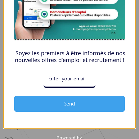
Espace Employeurs
Parcourirs les employeurs
Login employeurs
soumettre une offre d’emploi
Soyez les premiers à être informés de nos
Offres d’Emploi
nouvelles offres d’emploi et recrutement !
Actualités
About Us
Contact Us
Send
About Us
Politique de confidentialité
Packages