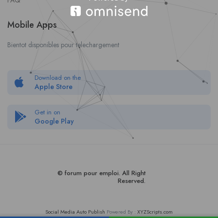
FAQ
Mobile Apps
Bientot disponibles pour telechargement
Download on the
Apple Store
Get in on
Google Play
© forum pour empl
oi
. All Right
Reserved.
Social Media Auto Publish
Powered By :
XYZScripts.com