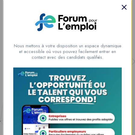
talents
Lome, Togo
fpe@forumpouremploi.com / 0022891917788
Nous mettons à votre disposition un espace dynamique
et accessible où vous pouvez facilement entrer en
Espaces Candidats
contact avec des candidats qualifiés.
Parcourir les Candidats
Tableau de Bord
Alertes d’Emploi
Mes Favoris
Postuler en ligne : 5 erreurs courantes à éviter pour maximiser vos
chances
8 Décisions Importantes Pour Ne Pas Vivre Avec Des Regrets