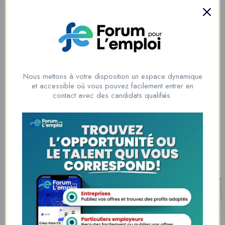
talents
Lome, Togo
fpe@forumpouremploi.com / 0022891917788
Nous mettons à votre disposition un espace dynamique
et accessible où vous pouvez facilement entrer en
Espaces Candidats
contact avec des candidats qualifiés.
Parcourir les Candidats
Tableau de Bord
Alertes d’Emploi
Mes Favoris
Postuler en ligne : 5 erreurs courantes à éviter pour maximiser vos
chances
8 Décisions Importantes Pour Ne Pas Vivre Avec Des Regrets