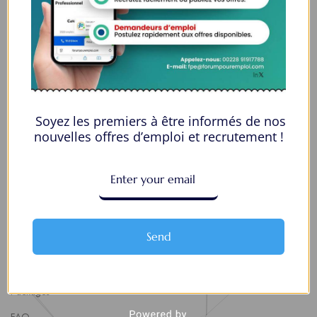
Espace Employeurs
Parcourirs les employeurs
Login employeurs
soumettre une offre d’emploi
Soyez les premiers à être informés de nos
Offres d’Emploi
nouvelles offres d’emploi et recrutement !
Actualités
About Us
Contact Us
Send
About Us
Politique de confidentialité
Packages