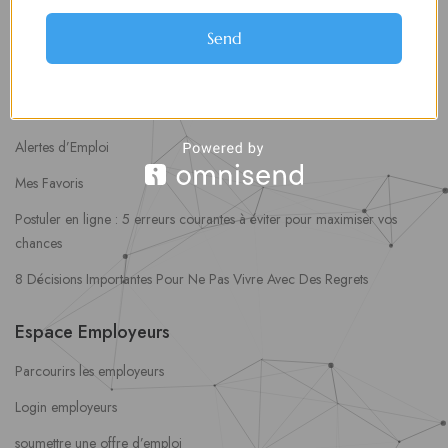
Espaces Candidats
Send
Parcourir les Candidats
Tableau de Bord
Alertes d’Emploi
Mes Favoris
Postuler en ligne : 5 erreurs courantes à éviter pour maximiser vos
chances
8 Décisions Importantes Pour Ne Pas Vivre Avec Des Regrets
Espace Employeurs
Parcourirs les employeurs
Login employeurs
soumettre une offre d’emploi