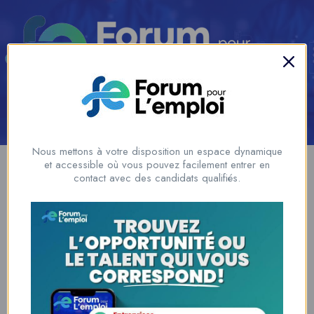
Se connecter
/
S'inscrire
Ajouter un Emploi
Nous mettons à votre disposition un espace dynamique
et accessible où vous pouvez facilement entrer en
Show Sidebar
contact avec des candidats qualifiés.
You need to be signed in to access this page.
Sign in
www.forumpouremploi.com