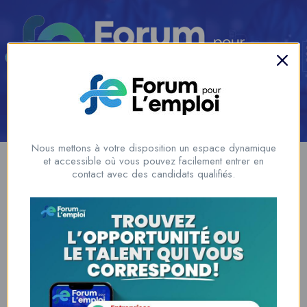
Se connecter
/
S'inscrire
Ajouter un Emploi
Nous mettons à votre disposition un espace dynamique
et accessible où vous pouvez facilement entrer en
Show Sidebar
contact avec des candidats qualifiés.
You need to be signed in to access this page.
Sign in
www.forumpouremploi.com