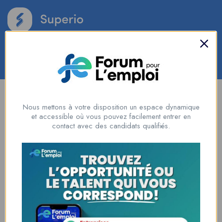
Login
/
Register
Add Job
Social Media Auto Publish
Powered By :
XYZScripts.com
Nous mettons à votre disposition un espace dynamique
et accessible où vous pouvez facilement entrer en
contact avec des candidats qualifiés.