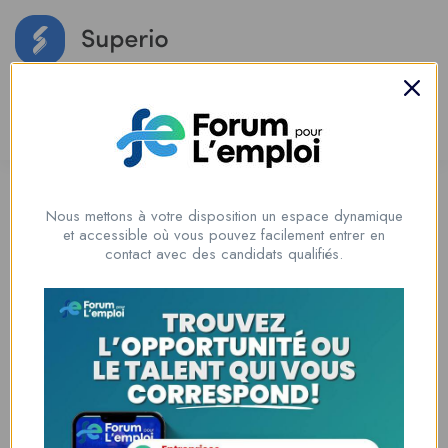
Login
/
Register
Add Job
Social Media Auto Publish
Powered By :
XYZScripts.com
Nous mettons à votre disposition un espace dynamique
et accessible où vous pouvez facilement entrer en
contact avec des candidats qualifiés.