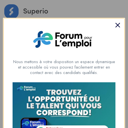
Login
/
Register
Add Job
Social Media Auto Publish
Powered By :
XYZScripts.com
Nous mettons à votre disposition un espace dynamique
et accessible où vous pouvez facilement entrer en
contact avec des candidats qualifiés.