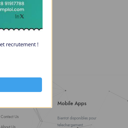
et recrutement !
About Us
Mobile Apps
Contact Us
Bientot disponibles pour
telechargement
About Us