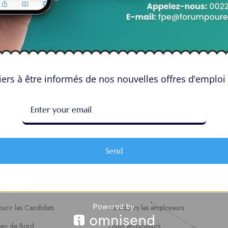
ers à être informés de nos nouvelles offres d’emploi 
Send
aces Candidats
Espace Employeurs
urir les Candidats
Parcourirs les employeurs
eau de Bord
Login employeurs