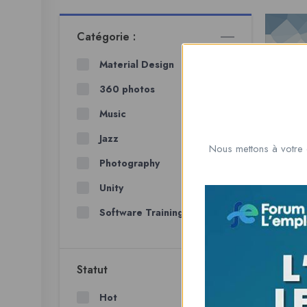
Catégorie :
Material Design
360 photos
Music
Jazz
Nous mettons à votre 
F
Photography
Cat
Unity
Software Training
Statut
Hot