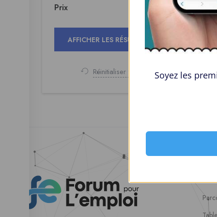
Prix
Réinitialiser tout
Soyez les premi
Esp
Parco
Tabl