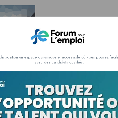
disposition un espace dynamique et accessible où vous pouvez facile
ind Music
avec des candidats qualifiés.
egory inside
your Soul
Music
Avancé
7 Conférences
10 hours