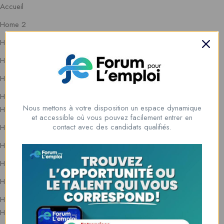
Accueil
Home 2
Home 3
Home 4
Home 5
Home 6
Nous mettons à votre disposition un espace dynamique
Home 7
et accessible où vous pouvez facilement entrer en
contact avec des candidats qualifiés.
Home 8
Home 9
Home 10
Home 11
Home 12
Home 13