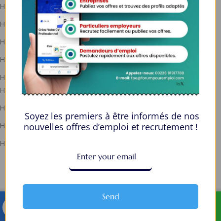
Home 14
Home 15
Home 16
Home 17
Home 18
Home 19
Home 20
Soyez les premiers à être informés de nos
Home 21
nouvelles offres d’emploi et recrutement !
Home 22
Social Media Auto Publish
Powered By :
XYZScripts.com
Send
TELEGRAM
WHATSAPP